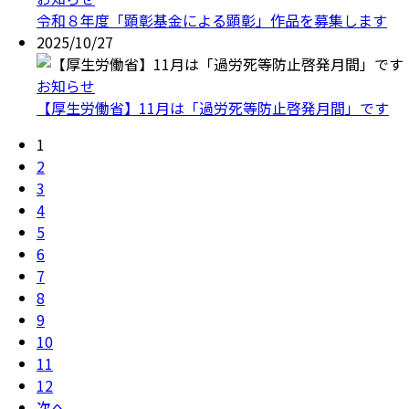
令和８年度「顕彰基金による顕彰」作品を募集します
2025/10/27
お知らせ
【厚生労働省】11月は「過労死等防止啓発月間」です
1
2
3
4
5
6
7
8
9
10
11
12
次へ