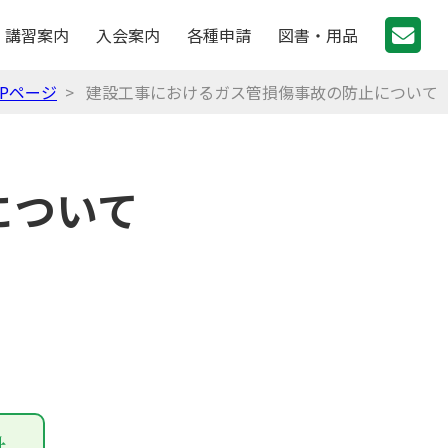
講習案内
入会案内
各種申請
図書・用品
OPページ
> 建設工事におけるガス管損傷事故の防止について
について
針